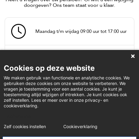
doorgeven? Ons team staat voor u klaar.
Maandag t/m vrijdag 09:00 uur tot 17:00 uur
Bel: (050) 582 79 01 (deelnemer) of
(050) 582 79 71 (werkgever)
Cookies op deze website
We maken gebruik van functionele en analytische cookies. We
gebruiken deze cookies om onze website te verbeteren. We
vragen je toestemming voor een aantal cookies. Je kunt je
Stuur een mail naar
toestemming altijd wijzigen of intrekken. Je kunt cookies ook
mijnpensioenvanasr@asr.nl (deelnemer)
zelf instellen. Lees er meer over in onze privacy- en
of naar onspensioenvanasr@asr.nl
cookieverklaring.
(werkgever)
Webanalyse
Zelf cookies instellen
Cookieverklaring